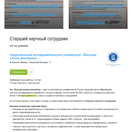
преподавателя кафедры
преподавателя кафедры
Теории электрических
информационной
цепей
в МТУСИ
безопасности
в ДВФУ