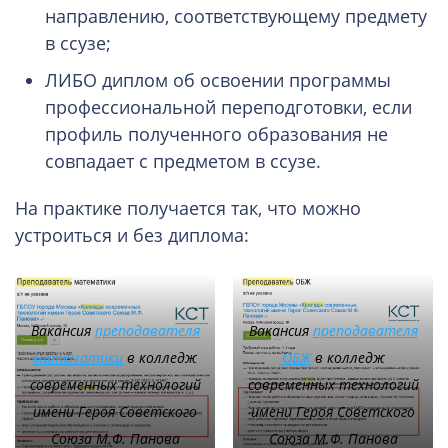
направлению, соответствующему предмету
в ссузе;
ЛИБО диплом об освоении программы
профессиональной переподготовки, если
профиль полученного образования не
совпадает с предметом в ссузе.
На практике получается так, что можно
устроиться и без диплома:
Вакансия
преподавателя
Вакансия
преподавателя
математики
в колледж
ОБЖ
в колледж
современных технологий
современных технологий
имени Героя Советского
имени Героя Советского
Союза М.Ф. Панова
Союза М.Ф. Панова