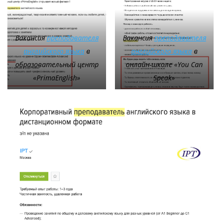
Вакансия
преподавателя
Вакансия
преподавателя
английского языка
в
английского языка
в
образовательный центр
онлайн-школе «You Can
«PrimaEnglish»
Speak»