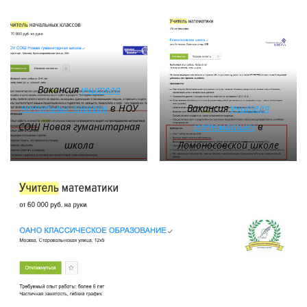
Вакансия
учителя
начальных классов
в НОУ
Вакансия
учителя
СОШ Новая гуманитарная
математики
в
школа
Ломоносовской школе