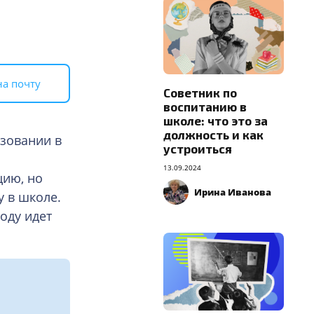
на почту
Советник по
воспитанию в
школе: что это за
должность и как
азовании в
устроиться
13.09.2024
цию, но
Ирина Иванова
у в школе.
оду идет