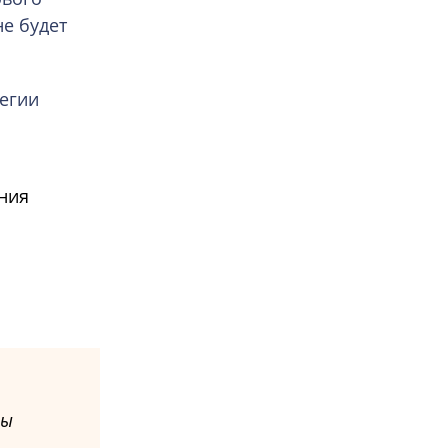
не будет
тегии
ния
мы