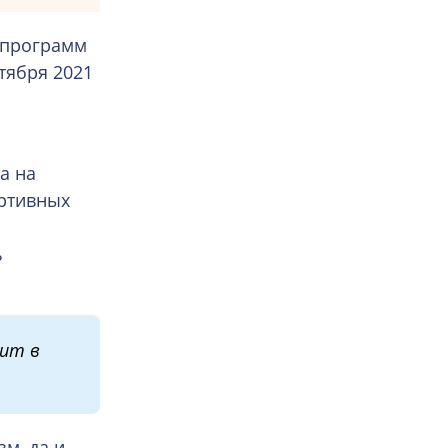
х программ
тября 2021
а на
ортивных
ь
ит в
м, да и