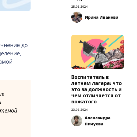
25.06.2024
Ирина Иванова
очнение до
деление,
самой
Воспитатель в
летнем лагере: что
это за должность и
ие
чем отличается от
вожатого
и
стемой
23.06.2024
Александра
Пичуева