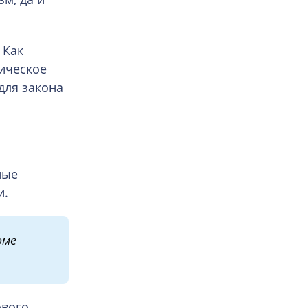
 Как
ическое
для закона
ные
и.
оме
ового