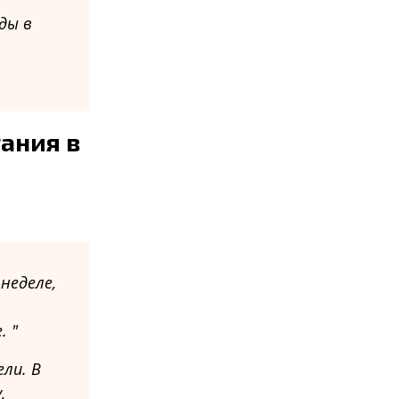
ды в
ания в
неделе,
е.
ли. В
,