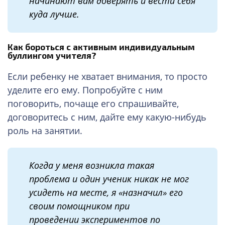
начинают вам
доверять
и ве
сти
себя
куда лучше
.
Как бороться с активным индивидуальным
буллингом учителя?
Если ребенку не хватает внимания, то просто
уделите его ему.
Попробуйте с ним
поговорить, почаще его спрашивайте,
договоритесь с ним, дайте ему какую-нибудь
роль на занятии.
Когда у меня возникла такая
проблема и один ученик никак не мог
усидеть на месте, я
«
назначил
»
его
своим помощником при
проведени
и
экспериментов по